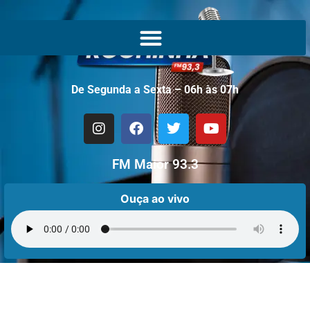
De Segunda a Sexta – 06h às 07h
FM Maior 93.3
Ouça ao vivo