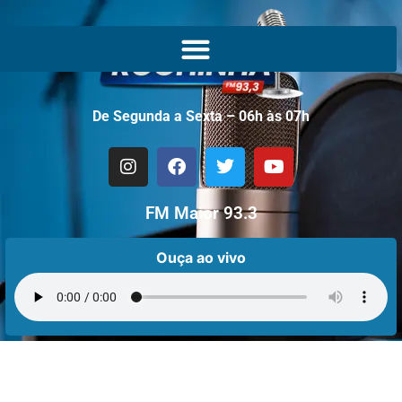
De Segunda a Sexta – 06h às 07h
FM Maior 93.3
Ouça ao vivo