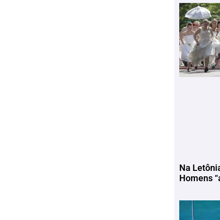
Na Letôni
Homens “a