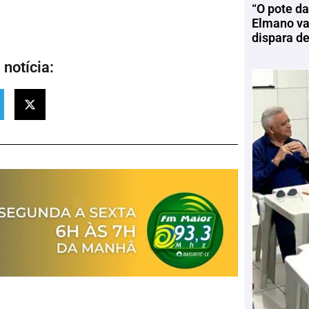
“O pote da
Elmano vai
dispara d
notícia: