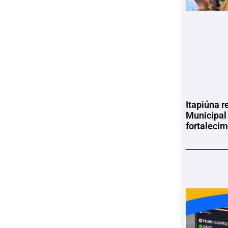
Itapiúna r
Municipal
fortaleci