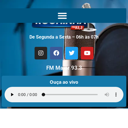
De Segunda a Sexta – 06h às 07h
FM Maior 93.3
Ouça ao vivo