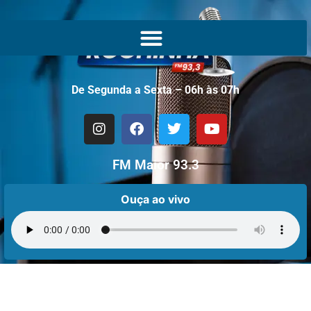
De Segunda a Sexta – 06h às 07h
FM Maior 93.3
Ouça ao vivo