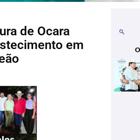
tura de Ocara
astecimento em
O
eão