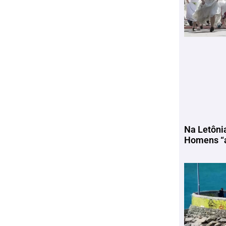
Na Letôni
Homens “a