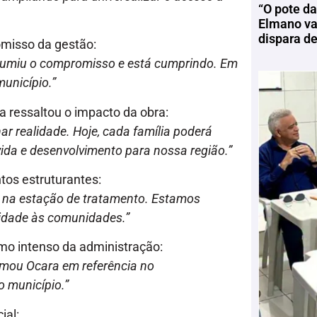
“O pote da
Elmano vai
dispara d
omisso da gestão:
assumiu o compromisso e está cumprindo. Em
unicípio.”
a ressaltou o impacto da obra:
r realidade. Hoje, cada família poderá
 vida e desenvolvimento para nossa região.”
tos estruturantes:
s na estação de tratamento. Estamos
ridade às comunidades.”
tmo intenso da administração:
ormou Ocara em referência no
 município.”
ial: