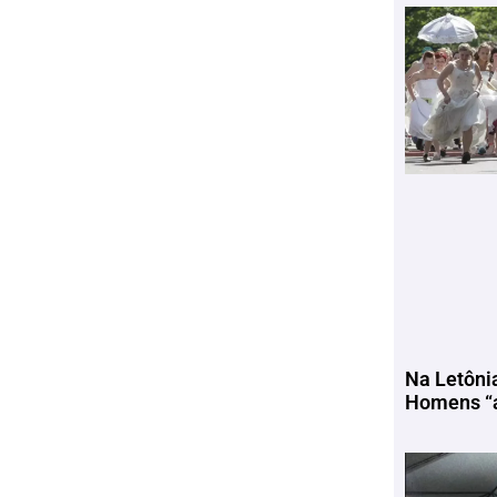
Na Letôni
Homens “a