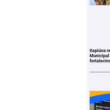
Itapiúna r
Municipal
fortaleci