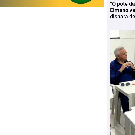
“O pote da
Elmano vai
dispara d