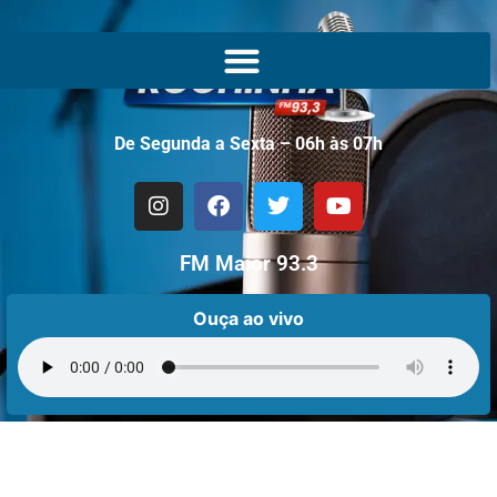
De Segunda a Sexta – 06h às 07h
FM Maior 93.3
Ouça ao vivo