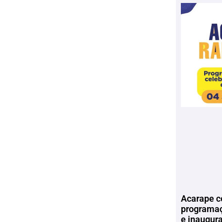
Acarape c
programaç
e inaugur