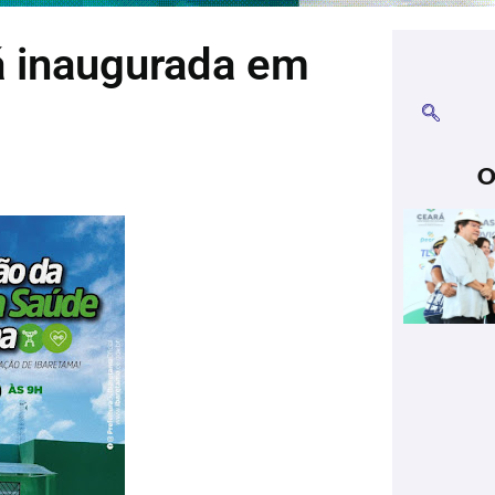
á inaugurada em
O