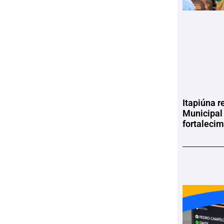
Itapiúna r
Municipal
fortaleci