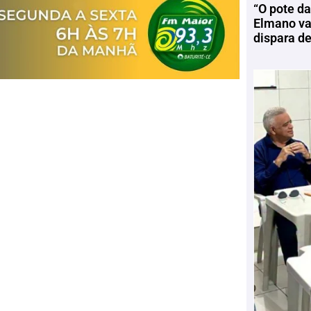
“O pote da
Elmano vai
dispara d