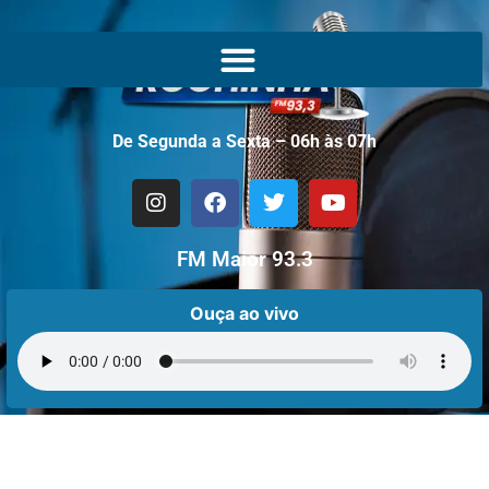
De Segunda a Sexta – 06h às 07h
FM Maior 93.3
Ouça ao vivo