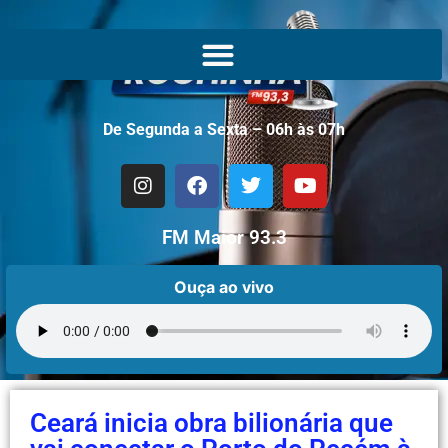
De Segunda a Sexta – 06h às 07h
FM Maior 93.3
Ouça ao vivo
Ceará inicia obra bilionária que