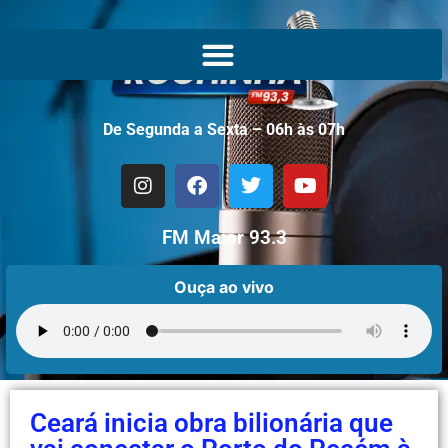
De Segunda a Sexta – 06h às 07h
FM Maior 93.3
Ouça ao vivo
Ceará inicia obra bilionária que