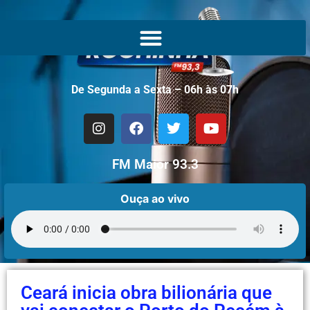
De Segunda a Sexta – 06h às 07h
FM Maior 93.3
Ouça ao vivo
Ceará inicia obra bilionária que