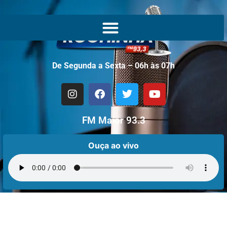
De Segunda a Sexta – 06h às 07h
FM Maior 93.3
Ouça ao vivo