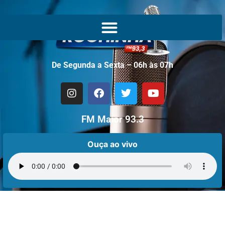
De Segunda a Sexta – 06h às 07h
FM Maior 93.3
Ouça ao vivo