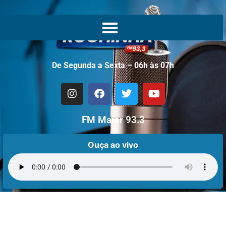
De Segunda a Sexta – 06h às 07h
FM Maior 93.3
Ouça ao vivo