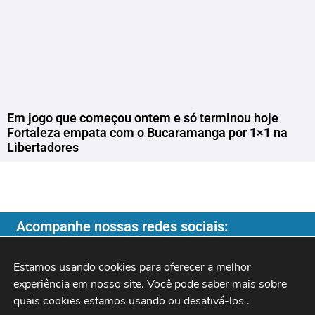
Em jogo que começou ontem e só terminou hoje
Fortaleza empata com o Bucaramanga por 1×1 na
Libertadores
Acompanhe nossas redes sociais:
Estamos usando cookies para oferecer a melhor 
experiência em nosso site. Você pode saber mais sobre 
quais cookies estamos usando ou desativá-los 
.
Copyright ©️ 2026
| Programa do Rochinha |